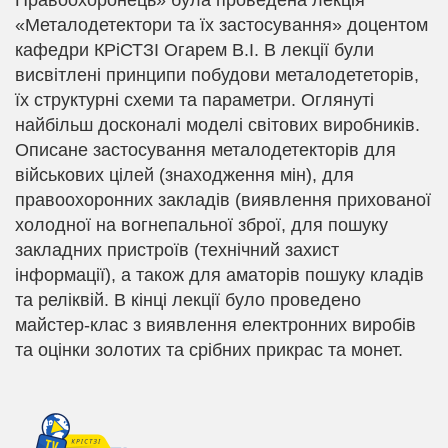
Правоохоронець» була проведена лекція
«Металодетектори та їх застосування» доцентом
кафедри КРіСТЗІ Огарем В.І. В лекції були
висвітлені принципи побудови металодететорів,
їх структурні схеми та параметри. Оглянуті
найбільш досконалі моделі світових виробників.
Описане застосування металодетекторів для
військових цілей (знаходження мін), для
правоохоронних закладів (виявлення прихованої
холодної на вогнепальної зброї, для пошуку
закладних пристроїв (технічний захист
інформації), а
також для аматорів пошуку кладів
та реліквій. В кінці лекції було проведено
майстер-клас з
виявлення електронних виробів
та оцінки золотих та срібних прикрас та монет.