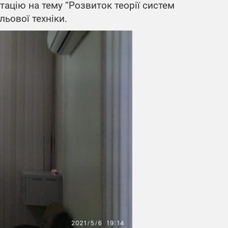
ацію на тему “Розвиток теорії систем
льової техніки.