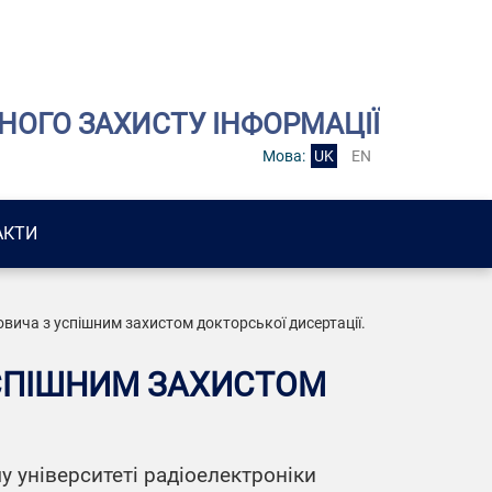
НОГО ЗАХИСТУ ІНФОРМАЦІЇ
Мова:
UK
EN
АКТИ
вича з успішним захистом докторської дисертації.
УСПІШНИМ ЗАХИСТОМ
у університеті радіоелектроніки