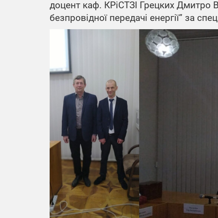
доцент каф. КРіСТЗІ Грецких Дмитро В
безпровідної передачі енергії” за спе