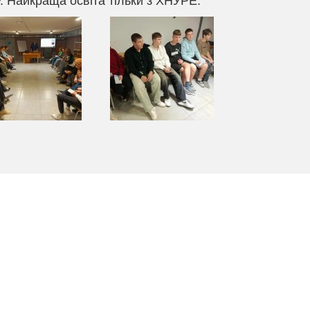
у.
Найкраща освіта тільки з ХНУРЕ.