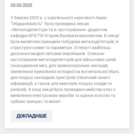
03.03.2025
У березні 2025 р. у харківського наукового ліцею
“Обдарованість” була проведена лекція
«Металодетектори та їх застосування» доцентом
кафедри КРіСТЗІ Огарем Валерієм Івановичем. В лекції
були висвітлені принципи побудови металодететорів, їх
структурні схеми та параметри. Оглянуті найбільш
досконалі моделі світових виробників. Описане
застосування металодетекторів для військових цілей
(знаходження мін), для правоохоронних закладів
(виявлення прихованої холодної на вогнепальної зброї,
для пошуку закладних пристроїв (технічний захист
інформації), а також для аматорів пошуку кладів та
реліквій. В кінці лекції було проведено майстер-клас з
виявлення електронних виробів та оцінки золотих та
срібних прикрас та монет.
ДОКЛАДНІШЕ