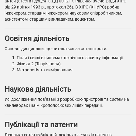
антен (атестат доцента ДЦ 001217, Рішення вченої ради ХІРЄ
від 29 квітня 1993 р., протокол 26). В ХІРЄ (ХНУРЄ) робив
інженером, старшим інженером, науковим співробітником,
асистентом, старшим викладачем, доцентом.
Освітня діяльність
Основні дисципліни, що читаються за останні роки:
Поля і хвилі в системах технічного захисту інформації.
Фізика 2 (Теорія поля).
Метрологія та вимірювання.
Наукова діяльність
Усі дослідження пов’язані з розробкою пристроїв та систем на
хвилеводах і на мікрополоскових лініях передачі.
Публікації та патенти
Декілька сотен публікацій, декілька десятків патентів.